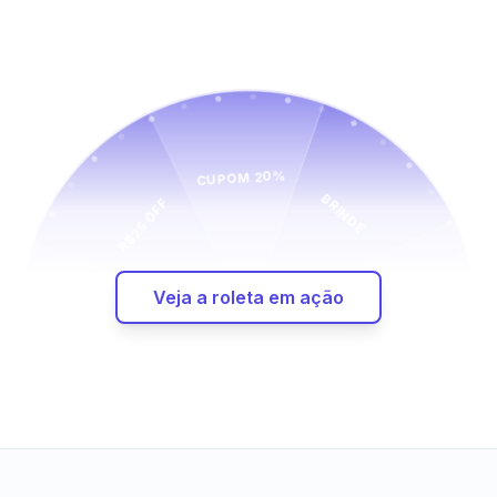
CUPOM 20%
R$25 OFF
BRINDE
CUPOM 15%
CUPOM 5%
Veja a roleta em ação
GIRE!
FRETE GRÁTIS
R$50 OFF
CUPOM 10%